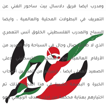
ومدرب ايضا فريق دلاسال بيت ساحور الغني عن
التعريف في البطولات المحلية والعالمية ، وايضا
السباح والمدرب الفلسطيني الخلوق أنس التعمري
الذي لا طالما صال وجال في السباحة وله العديد من
الأرقام العالمية مع المنتخب الفلسطيني وعلى
الصعيد المحلي ايضا ، وغيرهم من المدربين أصحاب
الخبرة و البصمة الكبيرة في هذا المجال لذلك تم
اختيارهم بعناية محكمة من اجل الهدف الرئيسي وهو